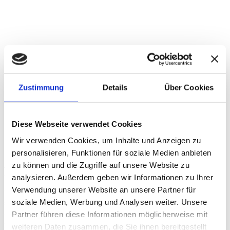
Zustimmung
Details
Über Cookies
Diese Webseite verwendet Cookies
Wir verwenden Cookies, um Inhalte und Anzeigen zu
personalisieren, Funktionen für soziale Medien anbieten
zu können und die Zugriffe auf unsere Website zu
Projektbeschreibung
analysieren. Außerdem geben wir Informationen zu Ihrer
Verwendung unserer Website an unsere Partner für
Die Mieter A1 Telekom Austria, Kühne & Nagel, Schachinger
soziale Medien, Werbung und Analysen weiter. Unsere
sowie Phoenix sind in den beiden Hallen A und B des
Logistikzentrums Wien-Nord seit 2012/2015 auf einer Fläche von
Partner führen diese Informationen möglicherweise mit
rund 44.000 m² operativ tätig. Mit der Erweiterung durch die Hallen
weiteren Daten zusammen, die Sie ihnen bereitgestellt